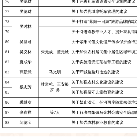
76
吴德财
关于完善瓦东路道路安全设施的建议
77
吴德财
关于加强县城摩托车管理的建议
78
关于打造“紫阳一日游”旅游品牌的建
吴时林
79
关于引进道教专业人才、提升我县道
80
吴世君
关于紫阳民俗文化遗产传承保护亟待
81
吴义林
朱元成、董元诚
关于加快农村居民集中居住区域环境
82
夏成华
关于实施沿汉江茶桔带工程的建议
83
薛新武
马光明
关于环城路路灯改造的建议
84
关于加强农村文化建设的建议
叶道乾、王安银
杨志芳
罗
勇
85
关于加强留守儿童教育的建议
86
禹继友
关于禁止汉江、任河两岸随意倾倒垃
87
张春祥
等7人
关于解决向阳镇马金村公路安全隐患
88
邹德宝
关于加强农村职业教育的建议