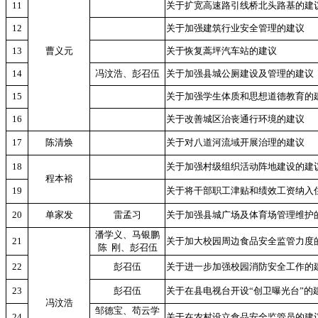
11
关于扩宽高速路引线桥北头路基的建
12
关于加强建筑行业安全管理的建议
13
曹义元
关于恢复蒿坪汽车站的建议
14
冯汶浩、彭召伍
关于加强县城公厕建设及管理的建议
15
关于加强学生体质和思想道德教育的
16
关于改善城区治丧通行环境的建议
17
陈清焕
关于对八道河流域开展治理的建议
18
关于加强村级组织活动阵地建设的建
程本裕
19
关于将干部职工津贴和绩效工资纳入
20
单家发
雷孟习
关于加强县城广场及体育场管理维护
潘学义、马银鹏
21
关于加大校园周边食品安全监管力度
陈
刚、彭召伍
22
彭召伍
关于进一步加强校园消防安全工作的
23
彭召伍
关于在县电视台开设“创卫曝光台”的
冯汶浩
邹德宝、苟云学
24
关于在农村设立食品安全监管员的建