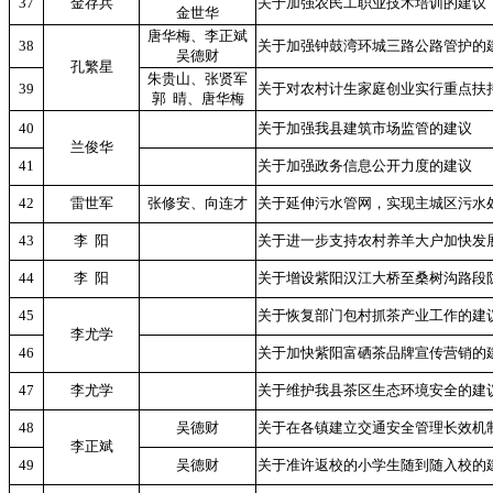
37
金存兵
关于加强农民工职业技术培训的建议
金世华
唐华梅、李正斌
38
关于加强钟鼓湾环城三路公路管护的
吴德财
孔繁星
朱贵山、张贤军
39
关于对农村计生家庭创业实行重点扶
郭
晴、唐华梅
40
关于加强我县建筑市场监管的建议
兰俊华
41
关于加强政务信息公开力度的建议
42
雷世军
张修安、向连才
关于延伸污水管网，实现主城区污水
43
李
阳
关于进一步支持农村养羊大户加快发
44
李
阳
关于增设紫阳汉江大桥至桑树沟路段
45
关于恢复部门包村抓茶产业工作的建
李尤学
46
关于加快紫阳富硒茶品牌宣传营销的
47
李尤学
关于维护我县茶区生态环境安全的建
48
吴德财
关于在各镇建立交通安全管理长效机
李正斌
49
吴德财
关于准许返校的小学生随到随入校的