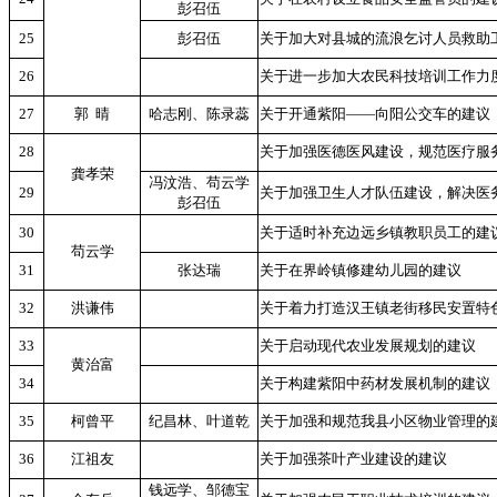
彭召伍
25
彭召伍
关于加大对县城的流浪乞讨人员救助
26
关于进一步加大农民科技培训工作力
27
郭
晴
哈志刚、陈录蕊
关于开通紫阳——向阳公交车的建议
28
关于加强医德医风建设，规范医疗服
龚孝荣
冯汶浩、苟云学
29
关于加强卫生人才队伍建设，解决医
彭召伍
30
关于适时补充边远乡镇教职员工的建
苟云学
31
张达瑞
关于在界岭镇修建幼儿园的建议
32
洪谦伟
关于着力打造汉王镇老街移民安置特
33
关于启动现代农业发展规划的建议
黄治富
34
关于构建紫阳中药材发展机制的建议
35
柯曾平
纪昌林、叶道乾
关于加强和规范我县小区物业管理的
36
江祖友
关于加强茶叶产业建设的建议
钱远学、邹德宝