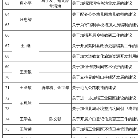
马宁友、寇元品
63
唐小平
关于加强洞河特色渔业发展的建议
常清海
64
关于配齐公办幼儿园幼儿教师的建议
汪忠智
65
关于为寄宿制学校增加人员编制的建
66
关于加强基层乡镇教研工作的建议
67
王
继
关于开展紫阳县政协史志编纂工作的
68
关于加大道教文化旅游资源开发利用
69
关于加强传统民间艺术保护的建议
王安银
70
关于支持界岭镇山林经济发展的建议
71
王圣敏
唐华梅、金世华
关于毛瓦公路改造的建议
72
关于进一步加强工业园区建设的建议
王思兰
73
关于加强县城环境整治巩固创卫成果
74
王学友
陈义朝
关于开展户口登记信息更正工作的建
75
王智荣
关于加强工业园区环境卫生管理的建