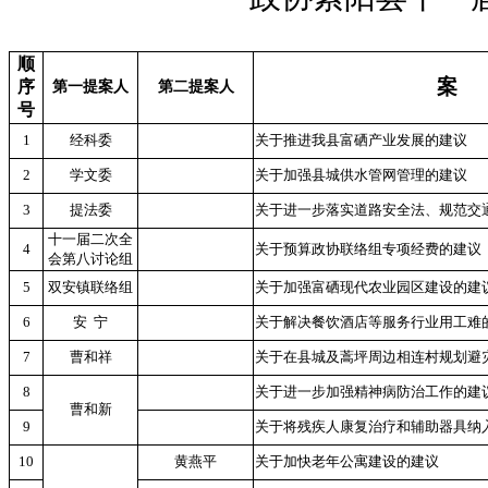
顺
案
序
第一提案人
第二提案人
号
1
经科委
关于推进我县富硒产业发展的建议
2
学文委
关于加强县城供水管网管理的建议
3
提法委
关于进一步落实道路安全法、规范交
十一届二次全
4
关于预算政协联络组专项经费的建议
会第八讨论组
5
双安镇联络组
关于加强富硒现代农业园区建设的建
6
安
宁
关于解决餐饮酒店等服务行业用工难
7
曹和祥
关于在县城及蒿坪周边相连村规划避
8
关于进一步加强精神病防治工作的建
曹和新
9
关于将残疾人康复治疗和辅助器具纳
10
黄燕平
关于加快老年公寓建设的建议