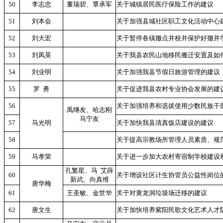
50
李志忠
董瑞碧、覃承军
关于城镇居民医疗保险工作的建议
51
刘本会
关于加强县城社区职工文化活动中心
52
刘大宏
关于暂停各镇撤点并校并保护好撤并
53
刘凤英
关于我县农民山地移民搬迁安置及如
54
刘业明
关于加强我县节假日旅游管理的建议
55
罗
勇
关于促进我县农村专业协会发展的建
56
关于加强培养和选拔使用少数民族干
禹继友、哈志刚
马宁友
57
马光明
关于加快我县清真饭店建设的建议
58
关于提高宗教场所管理人员素质、规
59
马孝荣
关于进一步加大农村寄宿制学校建设
孔繁星、马
艾薛
60
关于增设社区计生协管员公益性岗位
新武、向真维
唐华梅
61
王圣敏、金世华
关于对黄龙洞垃圾场迁移的建议
62
唐文生
关于加快培养紫阳民歌文化艺术人才