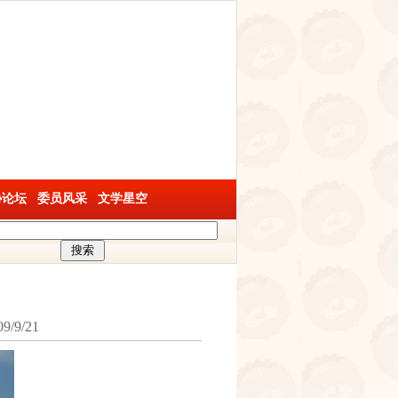
协论坛
委员风采
文学星空
9/21